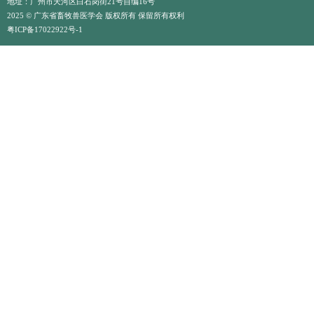
地址：广州市天河区白石岗街21号自编16号
2025 © 广东省畜牧兽医学会 版权所有 保留所有权利
粤ICP备17022922号-1