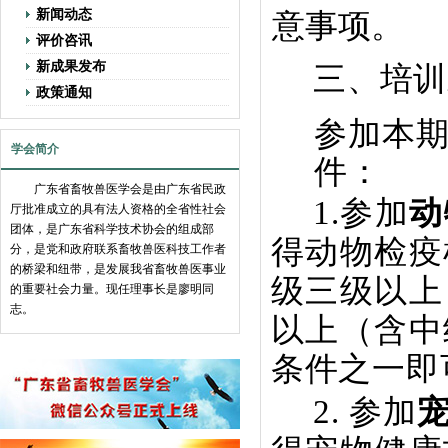
意事项。
新闻动态
评价咨讯
新成果发布
三、培训
政策通知
参加本
学会简介
件：
广东省畜牧兽医学会是由广东省民政
1.参加
动
厅批准成立的具有法人资格的全省性社会
团体，是广东省科学技术协会的组成部
得动物检疫
分，是党和政府联系畜牧兽医科技工作者
的桥梁和纽带，是发展我省畜牧兽医事业
级三级以上
的重要社会力量。现任理事长是廖明同
志。
以上（含中
条件之一即
2.
参加