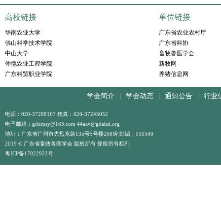
高校链接
单位链接
华南农业大学
广东省农业农村厅
佛山科学技术学院
广东省科协
中山大学
畜牧兽医学会
仲恺农业工程学院
新牧网
广东科贸职业学院
养猪信息网
学会简介
|
学会动态
|
通知公告
|
行业
电话：020-37288167 传真：020-37245052
电子邮箱：gdxmsy@163.com 44aav@gdahsi.org
地址：广东省广州市先烈东路135号5号楼208房 邮编：510500
2019 © 广东省畜牧兽医学会 版权所有 保留所有权利
粤ICP备17022922号