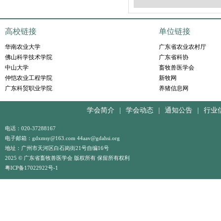
高校链接
单位链接
华南农业大学
广东省农业农村厅
佛山科学技术学院
广东省科协
中山大学
畜牧兽医学会
仲恺农业工程学院
新牧网
广东科贸职业学院
养猪信息网
学会简介
|
学会动态
|
通知公告
|
行业
电话：020-37288167
电子邮箱：gdxmsy@163.com 44aav@gdahsi.org
地址：广州市天河区白石岗街21号自编16号
2025 © 广东省畜牧兽医学会 版权所有 保留所有权利
粤ICP备17022922号-1