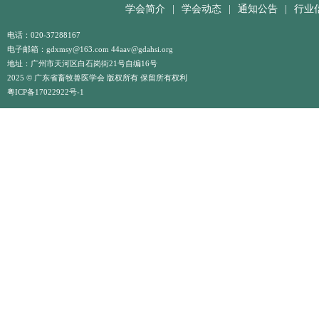
学会简介
|
学会动态
|
通知公告
|
行业
电话：020-37288167
电子邮箱：gdxmsy@163.com 44aav@gdahsi.org
地址：广州市天河区白石岗街21号自编16号
2025 © 广东省畜牧兽医学会 版权所有 保留所有权利
粤ICP备17022922号-1