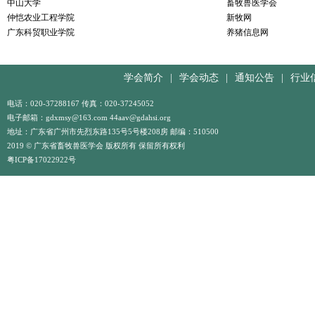
中山大学
畜牧兽医学会
仲恺农业工程学院
新牧网
广东科贸职业学院
养猪信息网
学会简介
|
学会动态
|
通知公告
|
行业
电话：020-37288167 传真：020-37245052
电子邮箱：gdxmsy@163.com 44aav@gdahsi.org
地址：广东省广州市先烈东路135号5号楼208房 邮编：510500
2019 © 广东省畜牧兽医学会 版权所有 保留所有权利
粤ICP备17022922号