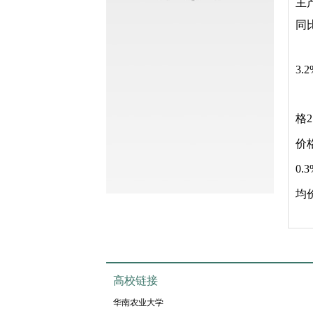
主
同
3.
格
价
0.
均
高校链接
华南农业大学