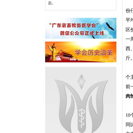
志。
份
平
区
一
西
斤
个
前
肉
1
同