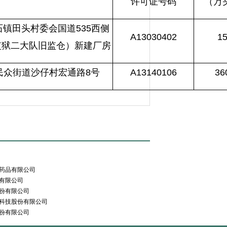
许可证号码
（万
镇田头村委会国道535西侧
A13030402
1
监狱二大队旧监仓）新建厂房
民众街道沙仔村宏通路8号
A13140106
36
药品有限公司
有限公司
份有限公司
科技股份有限公司
份有限公司