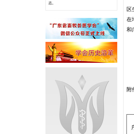
志。
区
在
和
附
附