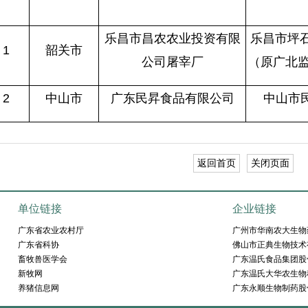
乐昌市昌农农业投资有限
乐昌市坪石
1
韶关市
公司屠宰厂
（原广北
2
中山市
广东民昇食品有限公司
中山市
返回首页
关闭页面
单位链接
企业链接
广东省农业农村厅
广州市华南农大生物
广东省科协
佛山市正典生物技术
畜牧兽医学会
广东温氏食品集团股
新牧网
广东温氏大华农生物
养猪信息网
广东永顺生物制药股