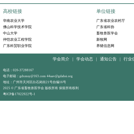
高校链接
单位链接
华南农业大学
广东省农业农村厅
佛山科学技术学院
广东省科协
中山大学
畜牧兽医学会
仲恺农业工程学院
新牧网
广东科贸职业学院
养猪信息网
学会简介
|
学会动态
|
通知公告
|
行业
电话：020-37288167
电子邮箱：gdxmsy@163.com 44aav@gdahsi.org
地址：广州市天河区白石岗街21号自编16号
2025 © 广东省畜牧兽医学会 版权所有 保留所有权利
粤ICP备17022922号-1