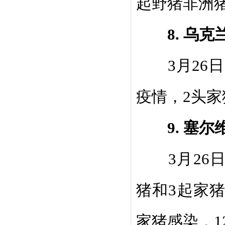
起野猪非洲
8.
乌克
3
月
26
日
疫情，
2
头家
9.
塞尔
3
月
26
猪和
3
起家
家猪感染，
1