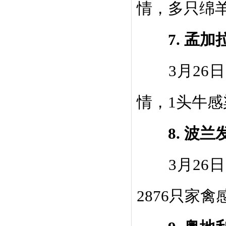
情，多只绵
7.
孟加
3
月
26
日
情，
1
头牛感
8.
波兰
3
月
26
日
2876
只家禽