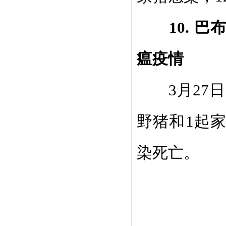
10.
巴
瘟疫情
3
月
27
日
野猪和
1
起
染死亡。