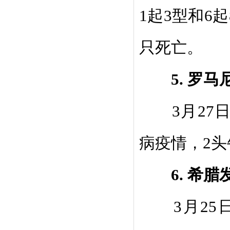
1
起
3
型和
6
起
只死亡。
5.
罗马
3
月
27
病疫情，
2
头
6.
希腊
3
月
25