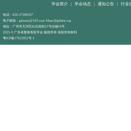
学会简介
|
学会动态
|
通知公告
|
行业
电话：020-37288167
电子邮箱：gdxmsy@163.com 44aav@gdahsi.org
地址：广州市天河区白石岗街21号自编16号
2025 © 广东省畜牧兽医学会 版权所有 保留所有权利
粤ICP备17022922号-1