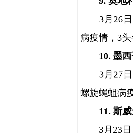
9.
奥地
3
月
26
日
病疫情，
3
头
10.
墨西
3
月
27
日
螺旋蝇蛆
病
1
1.
斯威
3
月
23
日