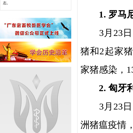
志。
1.
罗马
3
月
23
日
猪和
2
起家
家猪感染，
1
2.
匈牙
3
月
23
日
洲猪瘟疫情