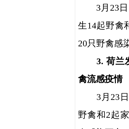
3
月
23
日
生
1
4
起野禽
20
只野禽感
3.
荷兰
禽流感疫情
3
月
23
野禽和
2
起