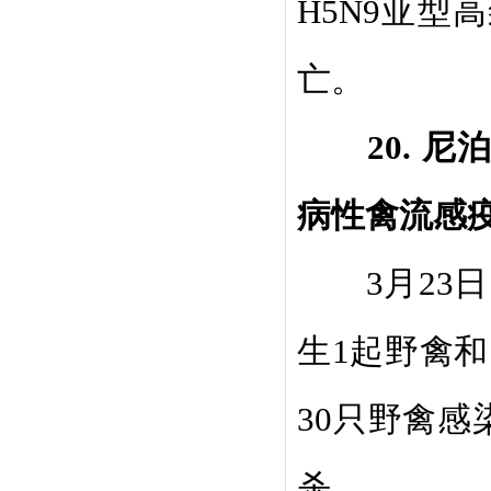
H5N9
亚型高
亡。
20.
尼
病性禽流感
3
月
23
日
生
1
起野禽和
30
只野禽感
杀。