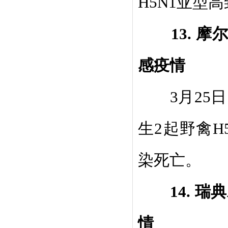
H5N1
亚型高
13.
摩
感疫情
3
月
25
日
生
2
起野禽
H
染死亡。
14.
瑞典
情