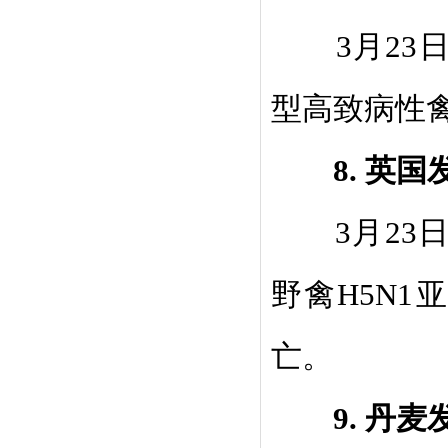
3
月
23
型高致病性
8.
英国
3
月
23
野禽
H5N1
亚
亡。
9.
丹麦