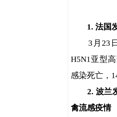
1.
法国
3
月
23
H5N1
亚型高
感染死亡，
1
2.
波兰
禽流感疫情