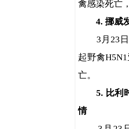
禽感染死亡
4.
挪威
3
月
23
起野禽
H5N1
亡。
5.
比利
情
3
月
23