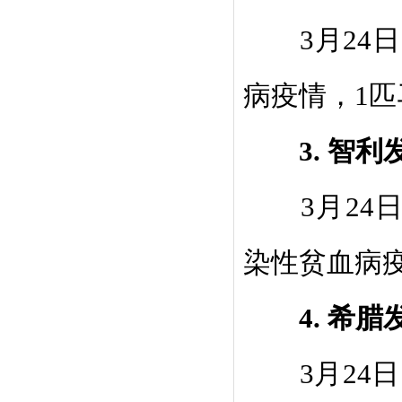
3
月
24
日
病疫情，
1
匹
3.
智利
3
月
24
染性贫血病
4.
希腊
3
月
24
日