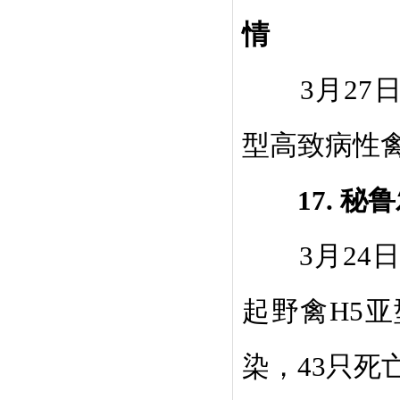
情
3
月
27
型高致病性
17.
秘鲁
3
月
24
起野禽
H5
亚
染，
43
只死