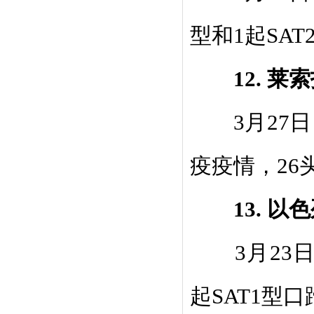
型和
1
起
SAT
1
2.
莱索
3
月
27
日
疫疫情，
26
1
3.
以色
3
月
23
起
SAT1
型口