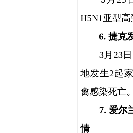
H5N1
亚型高
6.
捷克
3
月
23
日
地发生
2
起
禽感染死亡
7.
爱尔
情