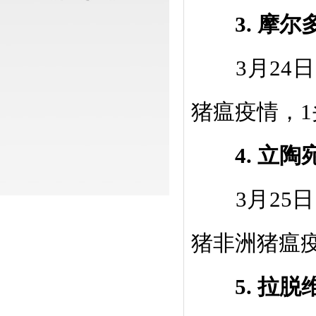
3.
摩尔
3
月
24
日
猪瘟疫情，
1
4.
立陶
3
月
25
日
猪非洲猪瘟
5.
拉脱