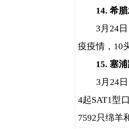
1
4.
希腊
3
月
24
日
疫疫情，
10
1
5.
塞浦
3
月
24
日
4
起
SAT1
型
7592
只绵羊