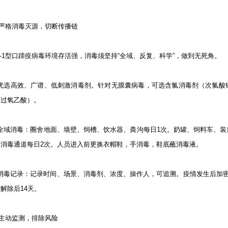
严格消毒灭源，切断传播链
T-1型口蹄疫病毒环境存活强，消毒须坚持“全域、反复、科学”，做到无死角。
1) 优选高效、广谱、低刺激消毒剂。针对无膜囊病毒，可选含氯消毒剂（次氯
（过氧乙酸）。
) 全域消毒：圈舍地面、墙壁、饲槽、饮水器、粪沟每日1次。奶罐、饲料车、
、消毒通道每日2次。人员进入前更换衣帽鞋，手消毒，鞋底蘸消毒液。
) 消毒记录：记录时间、场景、消毒剂、浓度、操作人，可追溯。疫情发生后加
解除后14天。
主动监测，排除风险