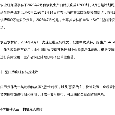
农业研究理事会于2026年2月份恢复生产口蹄疫疫苗12900剂，3月份起计划周生产
廷生物基因斯巴戈公司2026年1月14日宣布已向南非出口蹄疫疫苗协议，首批
供应500万剂多价疫苗。2025年7月份起，土耳其农林部为防止SAT-1型口
市场。
农业农村部于2026年4月1日火速获批应急批文，批准中农威特开始生产SAT-1型
），作为应急疫苗使用，由中国动物疫病预防控制中心负责总体调配，根据疫情
区进行实际应用，主产省份已陆续获得了亚单位疫苗。
南非1型口蹄疫综合防控建议
据口蹄疫作为一类动物传染病的烈性特征，以及“预防为主、快速处置、全程管
环节防控措施进行细化落地，形成一套可执行、可追溯的全链条防控体系。
科学接种疫苗，构建免疫屏障