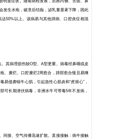
等较明显症状。随着病程发展，后唇内侧、舌面、鼻
会发生水疱，破溃后结痂，泌乳量显著下降，因此
达50%以上。该病易与其他蹄病、口腔炎症相混
伤。其病理损伤较O型、A型更重。病毒经鼻咽或皮
疱、糜烂。口腔糜烂2周愈合，蹄部愈合慢且易继
毒易侵袭犊牛心肌，引起急性心肌炎和“虎斑心”，
咽部可长期潜伏病毒，非洲水牛可带毒5年不发病，
、间接、空气传播迅速扩散。直接接触：病牛接触