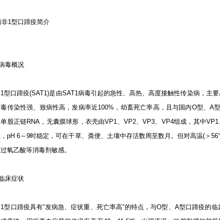
 南非1型口蹄疫简介
病毒概况
1型口蹄疫(SAT1)是由SAT1病毒引起的急性、高热、高度接触性传染病，
毒传染性强、致病性高，发病率近100%，幼畜死亡率高，且与国内O型、A型
单股正链RNA，无囊膜球形，衣壳由VP1、VP2、VP3、VP4组成，其中VP
，pH 6～9时稳定，可在干草、粪便、土壤中存活数周至数月。但对高温(＞56℃
、过氧乙酸等消毒剂敏感。
临床症状
非1型口蹄疫具有“发病急、症状重、死亡率高”的特点，与O型、A型口蹄疫的