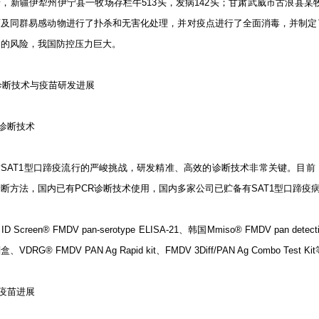
，新疆伊犁州伊宁县一牧场存栏牛513头，发病142头；甘肃武威市古浪县某牧
畜及同群易感动物进行了扑杀和无害化处理，并对疫点进行了全面消毒，并制定
延的风险，我国防控压力巨大。
 诊断技术与疫苗研发进展
诊断技术
对SAT1型口蹄疫流行的严峻挑战，研发精准、高效的诊断技术非常关键。目
断方法，国内已有PCR诊断技术使用，国内多家公司已贮备有SAT1型口蹄疫
D Screen® FMDV pan-serotype ELISA-21、韩国Mmiso® FMDV pan detect
、VDRG® FMDV PAN Ag Rapid kit、FMDV 3Diff/PAN Ag Combo Te
疫苗进展