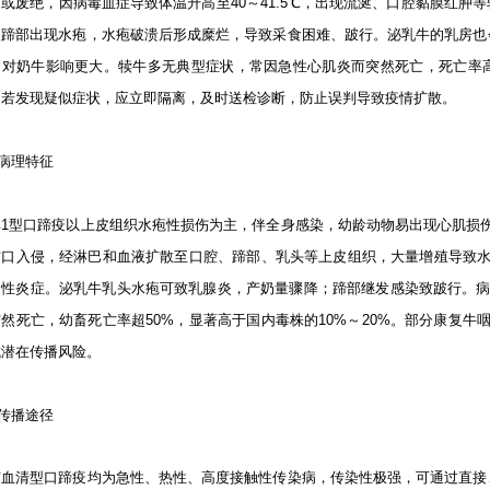
或废绝，因病毒血症导致体温升高至40～41.5℃，出现流涎、口腔黏膜红肿
及蹄部出现水疱，水疱破溃后形成糜烂，导致采食困难、跛行。泌乳牛的乳房也
病对奶牛影响更大。犊牛多无典型症状，常因急性心肌炎而突然死亡，死亡率高
，若发现疑似症状，应立即隔离，及时送检诊断，防止误判导致疫情扩散。
病理特征
非1型口蹄疫以上皮组织水疱性损伤为主，伴全身感染，幼龄动物易出现心肌损
伤口入侵，经淋巴和血液扩散至口腔、蹄部、乳头等上皮组织，大量增殖导致水
慢性炎症。泌乳牛乳头水疱可致乳腺炎，产奶量骤降；蹄部继发感染致跛行。病
然死亡，幼畜死亡率超50%，显著高于国内毒株的10%～20%。部分康复牛
成潜在传播风险。
传播途径
有血清型口蹄疫均为急性、热性、高度接触性传染病，传染性极强，可通过直接