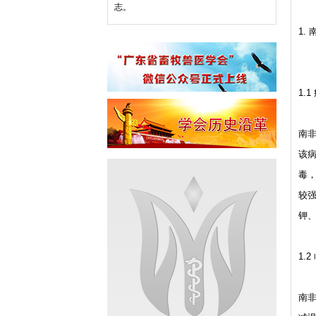
志。
1.
1.1
南非
该病
毒，
较强
钾
1.2
南