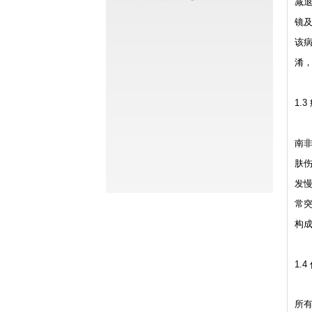
减退
镜
该
淆
1.3
南
肤
发
常突
构
1.4
所