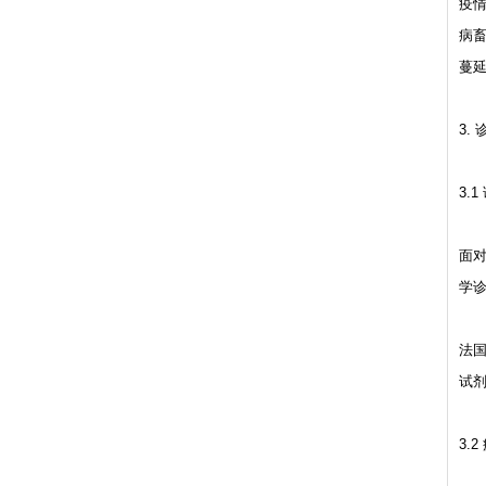
疫情
病
蔓
3.
3.1
面
学诊
法国I
试剂盒
3.2