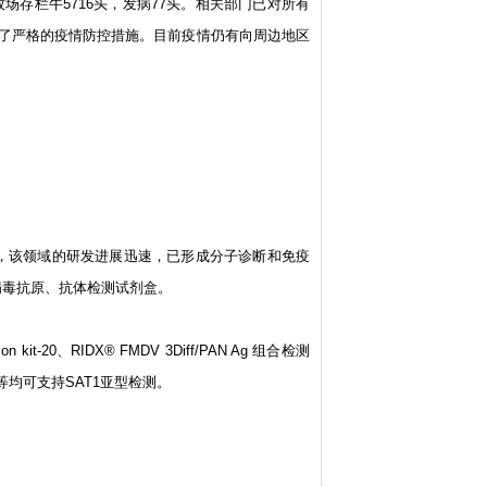
场存栏牛5716头，发病77头。相关部门已对所有
了严格的疫情防控措施。目前疫情仍有向周边地区
前，该领域的研发进展迅速，已形成分子诊断和免疫
病毒抗原、抗体检测试剂盒。
ion kit-20、RIDX® FMDV 3Diff/PAN Ag 组合检测
st Kit等均可支持SAT1亚型检测。