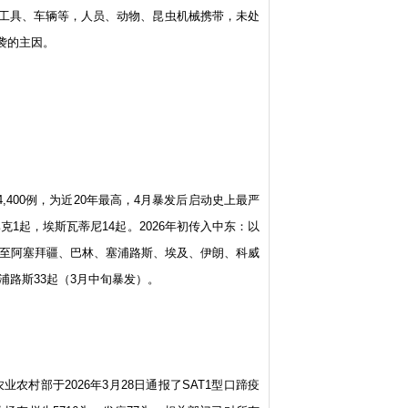
工具、车辆等，人员、动物、昆虫机械携带，未处
袭的主因。
,400例，为近20年最高，4月暴发后启动史上最严
比克1起，埃斯瓦蒂尼14起。2026年初传入中东：以
后蔓延至阿塞拜疆、巴林、塞浦路斯、埃及、伊朗、科威
浦路斯33起（3月中旬暴发）。
农村部于2026年3月28日通报了SAT1型口蹄疫