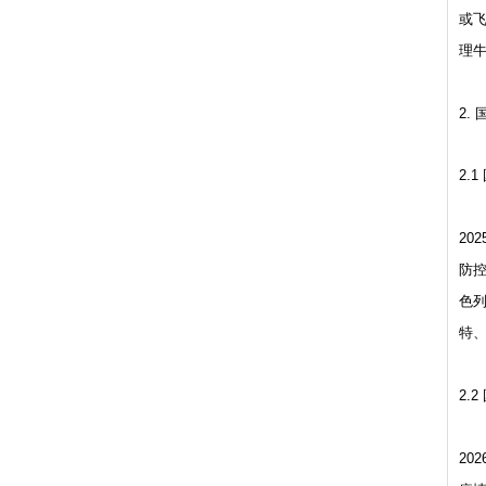
或
理
2.
2.1
20
防控
色列
特、
2.2
20