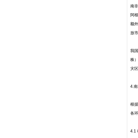
南非
阿根
额外
放
我国
株
灾
4.
根
各
4.1