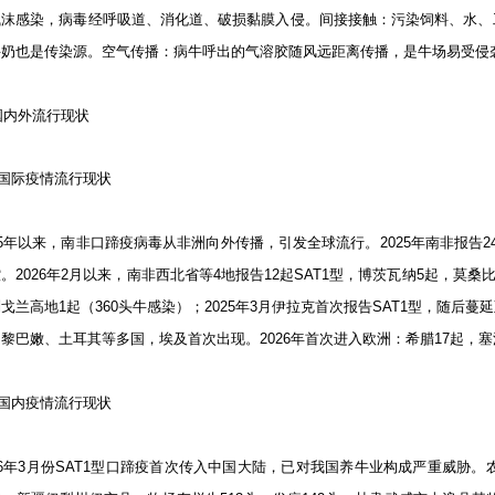
飞沫感染，病毒经呼吸道、消化道、破损黏膜入侵。间接接触：污染饲料、水、
牛奶也是传染源。空气传播：病牛呼出的气溶胶随风远距离传播，是牛场易受侵
 国内外流行现状
国际疫情流行现状
25年以来，南非口蹄疫病毒从非洲向外传播，引发全球流行。2025年南非报告24
。2026年2月以来，南非西北省等4地报告12起SAT1型，博茨瓦纳5起，莫桑
戈兰高地1起（360头牛感染）；2025年3月伊拉克首次报告SAT1型，随
黎巴嫩、土耳其等多国，埃及首次出现。2026年首次进入欧洲：希腊17起，塞
国内疫情流行现状
26年3月份SAT1型口蹄疫首次传入中国大陆，已对我国养牛业构成严重威胁。农业