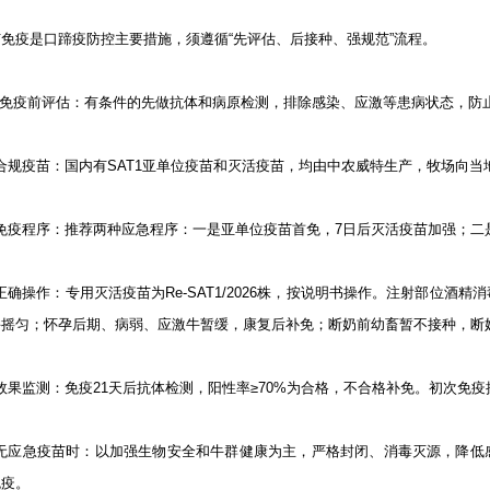
免疫是口蹄疫防控主要措施，须遵循“先评估、后接种、强规范”流程。
1）免疫前评估：有条件的先做抗体和病原检测，排除感染、应激等患病状态，防
) 合规疫苗：国内有SAT1亚单位疫苗和灭活疫苗，均由中农威特生产，牧场向
) 免疫程序：推荐两种应急程序：一是亚单位疫苗首免，7日后灭活疫苗加强；二
) 正确操作：专用灭活疫苗为Re-SAT1/2026株，按说明书操作。注射部位
并摇匀；怀孕后期、病弱、应激牛暂缓，康复后补免；断奶前幼畜暂不接种，断
) 效果监测：免疫21天后抗体检测，阳性率≥70%为合格，不合格补免。初次
6) 无应急疫苗时：以加强生物安全和牛群健康为主，严格封闭、消毒灭源，降
免疫。