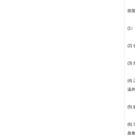
疫苗
(
(2
(3
(4
温
(5
(
急