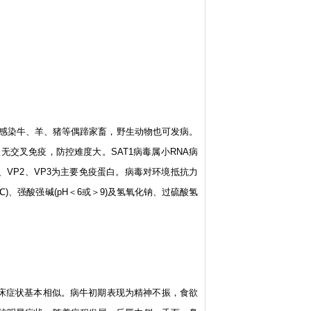
主要感染牛、羊、猪等偶蹄家畜，野生动物也可发病。
无交叉免疫，防控难度大。SAT1病毒属小RNA病
1、VP2、VP3为主要免疫蛋白。病毒对环境抵抗力
)、强酸强碱(pH＜6或＞9)及氢氧化钠、过硫酸氢
临床症状基本相似。病牛初期表现为精神不振，食欲