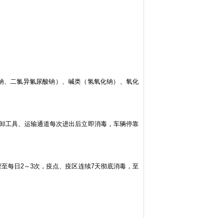
酸钠、二氯异氰尿酸钠）、碱类（氢氧化钠）、氧化
装卸工具、运输通道每次进出后立即消毒，车辆停靠
密至每日2～3次，疫点、疫区连续7天彻底消毒，至