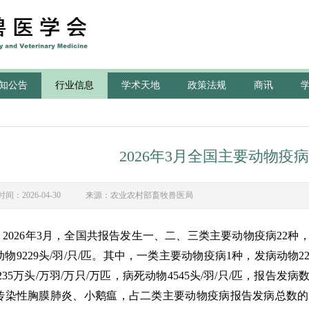
知公告
行业信息
学术天地
政策法规
商讯
2026年3月全国主要动物疫
时间：2026-04-30 来源：农业农村部畜牧兽医局
202
6
年
3
月，全国共报告发生一、二、三类主要动物疫病
22
种
动物
9229
头
/
羽
/
只
/
匹。其中，
一类主要动物疫病
1
种，发病动物
2
235
万头
/
万
羽
/
万
只
/
万
匹，病死动物
4545
头
/
羽
/
只
/
匹，报告发病
传染性胸膜肺炎、
小鹅瘟
，占二类主要动物疫病报告发病总数的