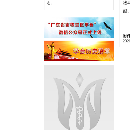
物
4
志。
感
附
20