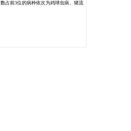
病数占前
3
位的病种依次为
鸡球虫病、猪流