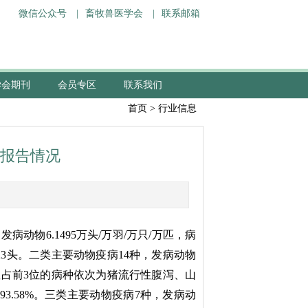
微信公众号
|
畜牧兽医学会
|
联系邮箱
学会期刊
会员专区
联系我们
首页
>
行业信息
病报告情况
，
发病动物
6.149
5
万头
/
万
羽
/
万
只
/
万
匹，病
23
头
。二类主要动物疫病
14
种，发病动物
数占前
3
位的病种依次为猪流行性腹泻、
山
93.58
%
。三
类主要动物疫病
7
种，发病动