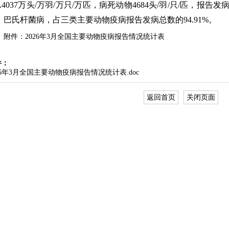
.4037
万头
/
万
羽
/
万
只
/
万
匹，病死动物
4684
头
/
羽
/
只
/
匹，报告发
、巴氏杆菌病，占三类主要动物疫病报告发病总数的
94.91
%
。
附件：
202
6
年
3
月全国主要动物疫病报告情况统计表
件：
26年3月全国主要动物疫病报告情况统计表.doc
返回首页
关闭页面