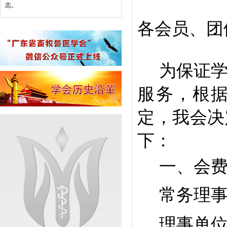
志。
各会员
、
团
为保证
服务，根
定，我会决
下：
一、会
常务理
理事单