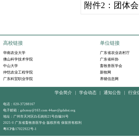
附件2：团体会员
高校链接
单位链接
华南农业大学
广东省农业农村厅
佛山科学技术学院
广东省科协
中山大学
畜牧兽医学会
仲恺农业工程学院
新牧网
广东科贸职业学院
养猪信息网
学会简介
|
学会动态
|
通知公告
|
行业
电话：020-37288167
电子邮箱：gdxmsy@163.com 44aav@gdahsi.org
地址：广州市天河区白石岗街21号自编16号
2025 © 广东省畜牧兽医学会 版权所有 保留所有权利
粤ICP备17022922号-1